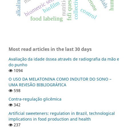
fsfi questionary
biometric sensor
nutrition
biofilm
control
food labeling
Most read articles in the last 30 days
Avaliação da idade óssea através de radiografia da mão e
do punho
1094
O USO DA MELATONINA COMO INDUTOR DO SONO –
UMA REVISÃO BIBLIOGRÁFICA
598
Contra-regulação glicêmica
342
Artificial sweeteners: regulation in Brazil, technological
implications in food production and health
237