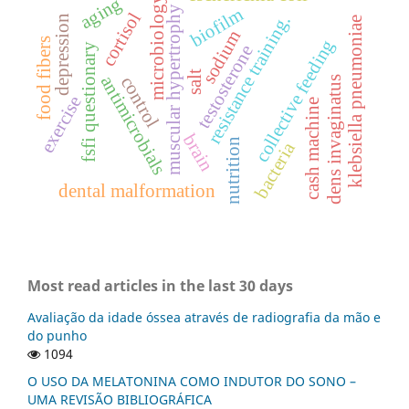
aging
microbiology
muscular hypertrophy
biofilm
cortisol
resistance training.
depression
klebsiella pneumoniae
sodium
food fibers
collective feeding
fsfi questionary
testosterone
salt
antimicrobials
control
dens invaginatus
exercise
cash machine
brain
nutrition
bacteria
dental malformation
Most read articles in the last 30 days
Avaliação da idade óssea através de radiografia da mão e
do punho
1094
O USO DA MELATONINA COMO INDUTOR DO SONO –
UMA REVISÃO BIBLIOGRÁFICA