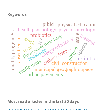
Keywords
pibid
physical education
health psychology, psycho-oncology
quality program 5s
fluorescent tube lamp
probiotics
training
scale
energy efficiency
stock
led
absenteeism
fabrics
wear
pbqp-h
crohn's disease
resistance
institution
tactile maps
civil construction
municipal geographic space
urban pavements
Most read articles in the last 30 days
INTENSIDADE DO TREINAMENTO PARA GANHO DE