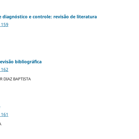
diagnóstico e controle: revisão de literatura
1159
visão bibliográfica
1162
 DIAZ BAPTISTA
e
1161
A