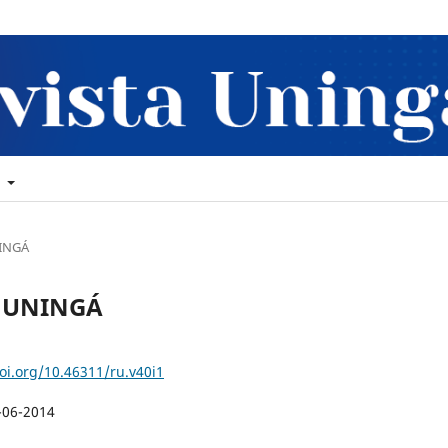
t
NINGÁ
ta UNINGÁ
doi.org/10.46311/ru.v40i1
-06-2014