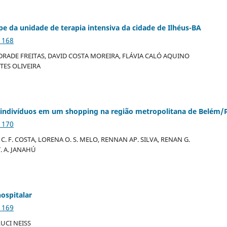
ipe da unidade de terapia intensiva da cidade de Ilhéus-BA
1168
RADE FREITAS, DAVID COSTA MOREIRA, FLÁVIA CALÓ AQUINO
TES OLIVEIRA
os indivíduos em um shopping na região metropolitana de Belém/
1170
C. F. COSTA, LORENA O. S. MELO, RENNAN AP. SILVA, RENAN G.
T. A. JANAHÚ
ospitalar
1169
UCI NEISS