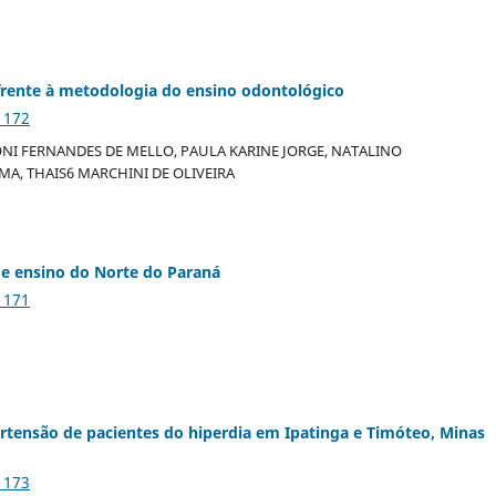
 frente à metodologia do ensino odontológico
1172
NI FERNANDES DE MELLO, PAULA KARINE JORGE, NATALINO
A, THAIS6 MARCHINI DE OLIVEIRA
 de ensino do Norte do Paraná
1171
tensão de pacientes do hiperdia em Ipatinga e Timóteo, Minas
1173