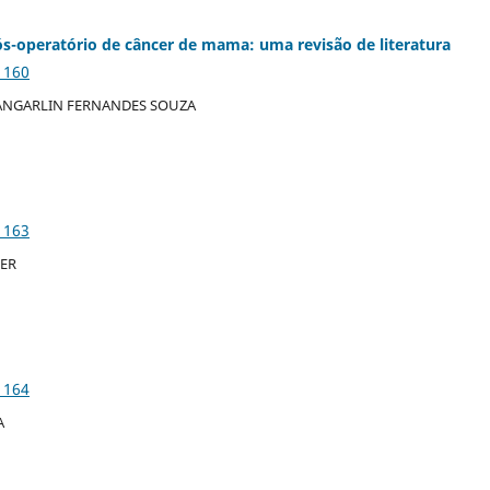
ós-operatório de câncer de mama: uma revisão de literatura
1160
TANGARLIN FERNANDES SOUZA
1163
IER
1164
A