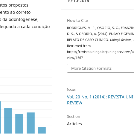
10-10-2014
tos propostos
tento ao correto
s da odontogênese,
How to Cite
dequada a cada condição
RODRIGUES, M. P., OSÓRIO, S. G., FRANZIN,
D. S., & OSÓRIO, A. (2014). FUSÃO E GEM
RELATO DE CASO CLÍNICO.
Uningá Review
,
Retrieved from
https://revista.uninga.br/uningareviews/ar
view/1567
More Citation Formats
Issue
Vol. 20 No. 1 (2014): REVISTA U
REVIEW
Section
Articles