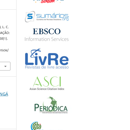
 L. C.
INAÇÃO:
20
(1).
ticle/
NINGÁ