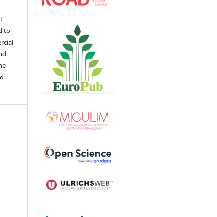
at
d to
rcial
and
the
ed