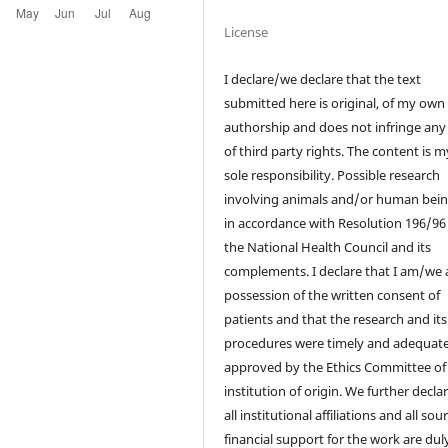
License
I declare/we declare that the text
submitted here is original, of my own
authorship and does not infringe any
of third party rights. The content is 
sole responsibility. Possible research
involving animals and/or human bein
in accordance with Resolution 196/96
the National Health Council and its
complements. I declare that I am/we a
possession of the written consent of
patients and that the research and its
procedures were timely and adequate
approved by the Ethics Committee of
institution of origin. We further decla
all institutional affiliations and all sou
financial support for the work are dul