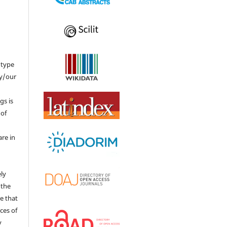
 type
my/our
gs is
 of
re in
ly
 the
re that
rces of
y