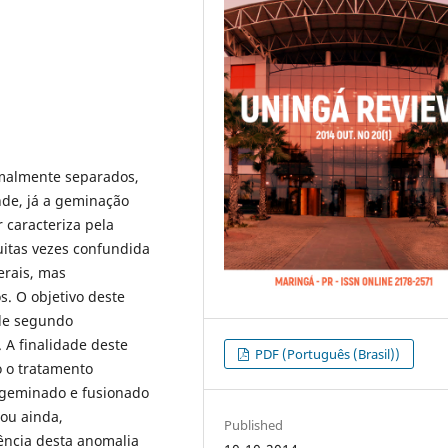
rmalmente separados,
de, já a geminação
 caracteriza pela
uitas vezes confundida
erais, mas
s. O objetivo deste
 de segundo
 A finalidade deste
PDF (Português (Brasil))
o o tratamento
 geminado e fusionado
rou ainda,
Published
idência desta anomalia