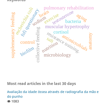
pulmonary rehabilitation
escherichia coli
fsfi questionary
brain
testosterone
exercise
supplementary feeding
aging
sodium
bacteria
muscular hypertrophy
collective feeding
cortisol
resistance training.
anatomy
antimicrobials
salt
control
nutrition
biofilm
microbiology
Most read articles in the last 30 days
Avaliação da idade óssea através de radiografia da mão e
do punho
1083