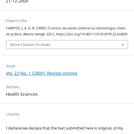
21-12-2009
How to Cite
CAMPOS, J. A. D. B. (2009). O ensino da saúde coletiva na odontologia: relato
de prática.
Revista Uningá
,
22
(1). https://doi.org/10.46311/2318-0579.22.eUJ850
More Citation Formats
Issue
Vol. 22 No. 1 (2009): Revista Uningá
Section
Health Sciences
License
I declare/we declare that the text submitted here is original, of my