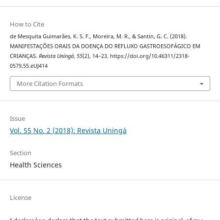
How to Cite
de Mesquita Guimarães, K. S. F., Moreira, M. R., & Santin, G. C. (2018).
MANIFESTAÇÕES ORAIS DA DOENÇA DO REFLUXO GASTROESOFÁGICO EM
CRIANÇAS.
Revista Uningá
,
55
(2), 14–23. https://doi.org/10.46311/2318-
0579.55.eUJ414
More Citation Formats
Issue
Vol. 55 No. 2 (2018): Revista Uningá
Section
Health Sciences
License