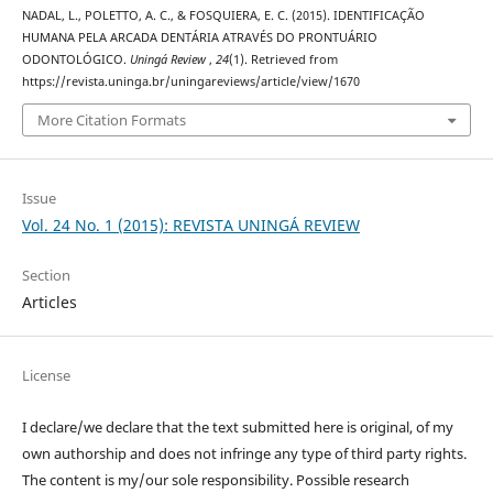
NADAL, L., POLETTO, A. C., & FOSQUIERA, E. C. (2015). IDENTIFICAÇÃO
HUMANA PELA ARCADA DENTÁRIA ATRAVÉS DO PRONTUÁRIO
ODONTOLÓGICO.
Uningá Review
,
24
(1). Retrieved from
https://revista.uninga.br/uningareviews/article/view/1670
More Citation Formats
Issue
Vol. 24 No. 1 (2015): REVISTA UNINGÁ REVIEW
Section
Articles
License
I declare/we declare that the text submitted here is original, of my
own authorship and does not infringe any type of third party rights.
The content is my/our sole responsibility. Possible research