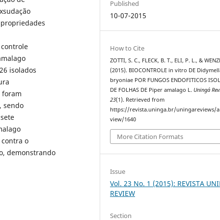
Published
exsudação
10-07-2015
 propriedades
 controle
How to Cite
 amalago
ZOTTI, S. C., FLECK, B. T., ELI, P. L., & WENZE
26 isolados
(2015). BIOCONTROLE in vitro DE Didymell
bryoniae POR FUNGOS ENDOFITICOS ISO
ura
DE FOLHAS DE Piper amalago L.
Uningá Re
o foram
23
(1). Retrieved from
, sendo
https://revista.uninga.br/uningareviews/ar
 sete
view/1640
amalago
More Citation Formats
 contra o
to, demonstrando
Issue
Vol. 23 No. 1 (2015): REVISTA U
REVIEW
Section