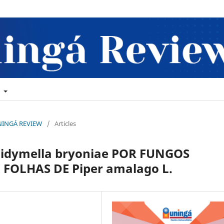
t
 UNINGÁ REVIEW
/
Articles
Didymella bryoniae POR FUNGOS
FOLHAS DE Piper amalago L.