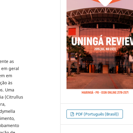
ente as
, em geral
vem em
ção às
tos. Uma
a (Citrullus
ra,
idymella
PDF (Português (Brasil))
vimento,
tombamento
mação de