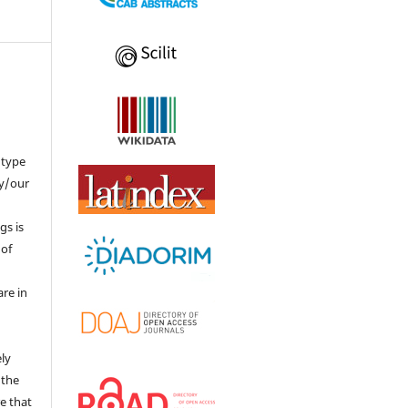
 type
my/our
gs is
 of
re in
ly
 the
re that