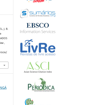
L, J. B.
a
LADOS
view
,
ticle/
NINGÁ