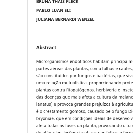
BRUNA THAIS FLECK
PABLO LUAN ELI
JULIANA BERNARDI WENZEL
Abstract
Microrganismos endofíticos habitam principalm
partes aéreas das plantas, como folhas e caules
são constituídos por fungos e bactérias, que vi
uma relação mutualística, proporcionando prote
plantas contra fitopatógenos, herbivoria e inse
das doenças que mais afeta a cultura da melanci
lanatus) e provoca grandes prejuízos à agricultu
é o crestamento gomoso, causado pelo fungo D
bryoniae, que em condições ideais de desenvol
afeta todas as fases da planta, provocando o 
de plântulas, lesões circulares nas folhas e for