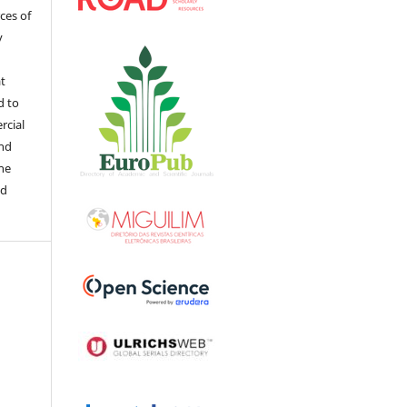
rces of
y
at
d to
rcial
and
the
ed