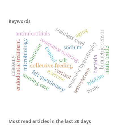
Keywords
stainless steel
aging
biometric sensor
antimicrobials
resistance training.
microbiology
endodontic treatment.
muscular hypertrophy
nutrition
sodium
control
nitric oxide
bacteria
anatomy
salt
collective feeding
cortisol
testosterone
exercise
fsfi questionary
nursing care
biofilm
brain
Most read articles in the last 30 days