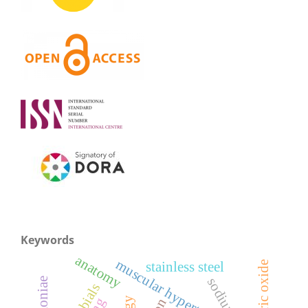
Keywords
anatomy
muscular hypertrophy
stainless steel
nitric oxide
sodium