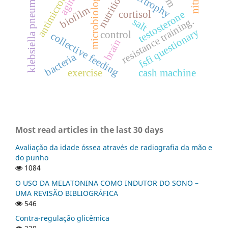
klebsiella pneumoniae
antimicrobials
aging
microbiology
nutrition
biofilm
cortisol
testosterone
resistance training.
salt
fsfi questionary
control
collective feeding
brain
bacteria
exercise
cash machine
Most read articles in the last 30 days
Avaliação da idade óssea através de radiografia da mão e
do punho
1084
O USO DA MELATONINA COMO INDUTOR DO SONO –
UMA REVISÃO BIBLIOGRÁFICA
546
Contra-regulação glicêmica