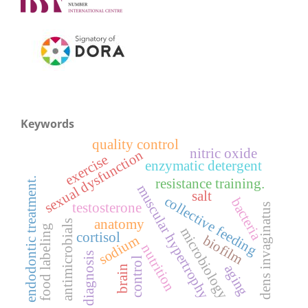
Keywords
quality control
nitric oxide
sexual dysfunction
exercise
enzymatic detergent
endodontic treatment.
resistance training.
muscular hypertrophy
salt
collective feeding
bacteria
testosterone
dens invaginatus
anatomy
antimicrobials
food labeling
microbiology
cortisol
sodium
biofilm
nutrition
diagnosis
control
aging
brain