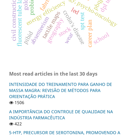
health psychology, psycho-oncology
probiotics
fluorescent tube lamp
pbqp-h
dpl test
fabrics
civil construction
energy efficiency
led
crohn's disease
tactile maps
spt test
absenteeism
geography
career plan
stock
pibid
school
wear
Most read articles in the last 30 days
INTENSIDADE DO TREINAMENTO PARA GANHO DE
MASSA MAGRA: REVISÃO DE MÉTODOS PARA
ORIENTAÇÃO PRÁTICA
1506
A IMPORTÂNCIA DO CONTROLE DE QUALIDADE NA
INDÚSTRIA FARMACÊUTICA
422
5-HTP, PRECURSOR DE SEROTONINA, PROMOVENDO A