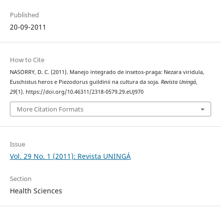
Published
20-09-2011
How to Cite
NASORRY, D. C. (2011). Manejo integrado de insetos-praga: Nezara viridula,
Euschistus heros e Piezodorus guildinii na cultura da soja.
Revista Uningá
,
29
(1). https://doi.org/10.46311/2318-0579.29.eUJ970
More Citation Formats
Issue
Vol. 29 No. 1 (2011): Revista UNINGÁ
Section
Health Sciences