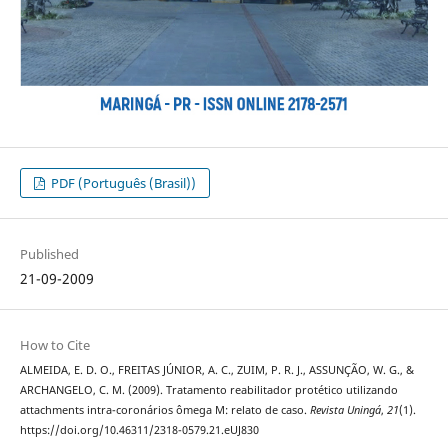
PDF (Português (Brasil))
Published
21-09-2009
How to Cite
ALMEIDA, E. D. O., FREITAS JÚNIOR, A. C., ZUIM, P. R. J., ASSUNÇÃO, W. G., &
ARCHANGELO, C. M. (2009). Tratamento reabilitador protético utilizando
attachments intra-coronários ômega M: relato de caso.
Revista Uningá
,
21
(1).
https://doi.org/10.46311/2318-0579.21.eUJ830