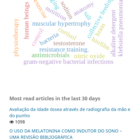
aging
collective feeding
klebsiella pneumoniae
exercise
anatomy
sodium
human beings
nutrition
alkaline detergent
salt
physiotherapy
muscular hypertrophy
brain
cortisol
control
bacteria
biofilm
testosterone
resistance training.
antimicrobials
nitric oxide
gram-negative bacterial infections
Most read articles in the last 30 days
Avaliação da idade óssea através de radiografia da mão e
do punho
1098
O USO DA MELATONINA COMO INDUTOR DO SONO –
UMA REVISÃO BIBLIOGRÁFICA