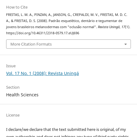
How to Cite
FREITAS, L. M. A., PINZAN, A., JANSON, G., CREPALDI, M. V., FREITAS, M. D. C.
A., & FREITAS, D. S. (2008). Padrão esquelético, dentário e tegumentar de
jovens brasileiros melanodermas com "oclusão normal”.
Revista Uningá
,
17
(1).
https://doi.org/10.46311/2318-0579.17.eUJ696
More Citation Formats
Issue
Vol. 17 No. 1 (2008): Revista Uningá
Section
Health Sciences
License
I declare/we declare that the text submitted here is original, of my
own authorship and does not infringe any type of third party rights.