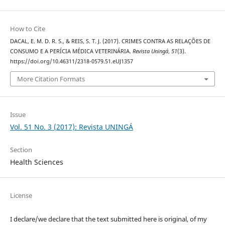
How to Cite
DACAL, E. M. D. R. S., & REIS, S. T. J. (2017). CRIMES CONTRA AS RELAÇÕES DE
CONSUMO E A PERÍCIA MÉDICA VETERINÁRIA.
Revista Uningá
,
51
(3).
https://doi.org/10.46311/2318-0579.51.eUJ1357
More Citation Formats
Issue
Vol. 51 No. 3 (2017): Revista UNINGÁ
Section
Health Sciences
License
I declare/we declare that the text submitted here is original, of my