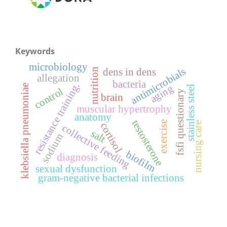
Keywords
microbiology
antimicrobials
nutrition
dens in dens
allegation
bacteria
resistance training.
klebsiella pneumoniae
aging
stainless steel
control
fsfi questionary
brain
muscular hypertrophy
anatomy
testosterone
exercise
nursing care
cortisol
collective feeding
salt
sodium
biofilm
diagnosis
sexual dysfunction
gram-negative bacterial infections