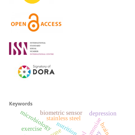
Keywords
microbiology
biometric sensor
depression
stainless steel
nutrition
brain
exercise