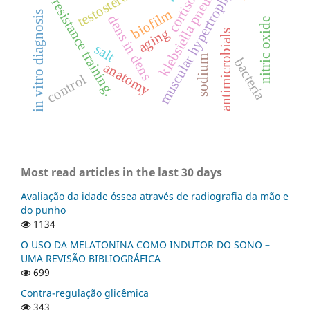
klebsiella pneumoniae
testosterone
muscular hypertrophy
cortisol
resistance training.
biofilm
in vitro diagnosis
dens in dens
nitric oxide
aging
antimicrobials
salt
sodium
bacteria
anatomy
control
Most read articles in the last 30 days
Avaliação da idade óssea através de radiografia da mão e
do punho
1134
O USO DA MELATONINA COMO INDUTOR DO SONO –
UMA REVISÃO BIBLIOGRÁFICA
699
Contra-regulação glicêmica
343