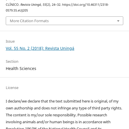
CLÍNICO.
Revista Uningá
,
55
(2), 24–32. https://doi.org/10.46311/2318-
0579.55.eUJ205
More Citation Formats
Issue
Vol. 55 No. 2 (2018): Revista Uningá
Section
Health Sciences
License
I declare/we declare that the text submitted here is original, of my
own authorship and does not infringe any type of third party rights.
The content is my/our sole responsibility. Possible research
involving animals and/or human beings is in accordance with
Resolution 196/96 of the National Health Council and its