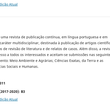
dição Atual
 uma revista de publicação contínua, em língua portuguesa e em
caráter multidisciplinar, destinada à publicação de artigos científi
os de revisão de literatura e de relatos de casos. Além disso, a revis
cesso a todos os interessados e aceitam-se submissões nas seguint
nto: Meio Ambiente e Agrárias; Ciências Exatas, da Terra e as
cias Sociais e Humanas.
6311
(2017-2020): B3
dição Atual