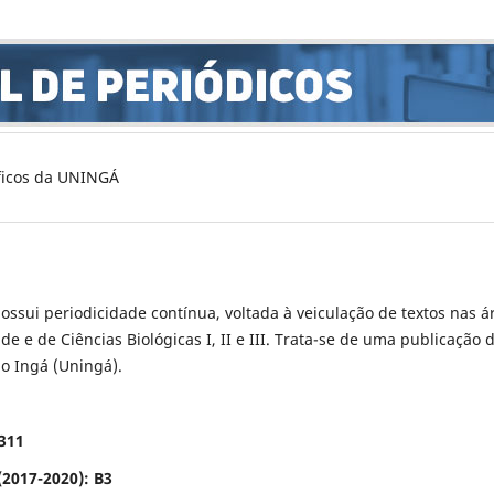
íficos da UNINGÁ
ossui periodicidade contínua, voltada à veiculação de textos nas á
e e de Ciências Biológicas I, II e III. Trata-se de uma publicação 
io Ingá (Uningá).
6311
(2017-2020): B3