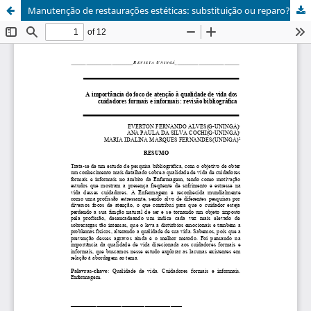
Manutenção de restaurações estéticas: substituição ou reparo?